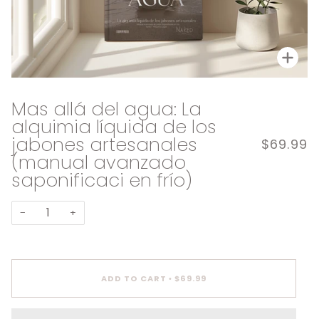
Zoo
Mas allá del agua: La
alquimia líquida de los
jabones artesanales
$69.99
(manual avanzado
saponificaci en frío)
−
+
ADD TO CART
$69.99
•